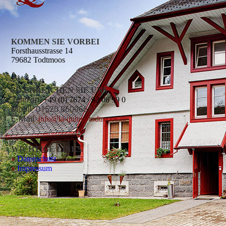
KOMMEN SIE VORBEI
Forsthausstrasse 14
79682 Todtmoos
SO ERREICHEN SIE UNS
Telefon:
+49 (0) 7674 / 92 06 99 0
Mobil:
01520 8609665
E-Mail:
info@la-quinta-todtmoos.de
WICHTIGE LINKS
»
Datenschutz
»
Impressum