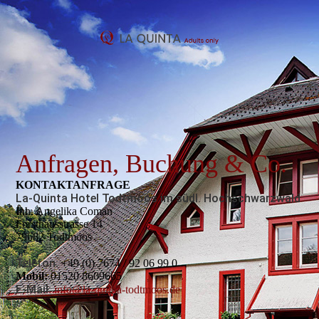
Anfragen, Buchung & Co.
KONTAKT­­ANFRAGE
La-Quinta Hotel Todtmoos im südl. Hochschwarzwald
Inh. Angelika Coman
Forsthausstrasse 14
79682 Todtmoos
Telefon:
+49 (0) 7674 / 92 06 99 0
Mobil:
01520 8609665
E-Mail:
info@la-quinta-todtmoos.de